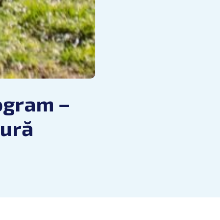
ogram –
tură