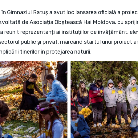
în Gimnaziul Ratuș a avut loc lansarea oficială a proiec
ezvoltată de Asociația Obștească Hai Moldova, cu sprij
eunit reprezentanți ai instituțiilor de învățământ, elev
 sectorul public și privat, marcând startul unui proiect 
licării tinerilor în protejarea naturii.