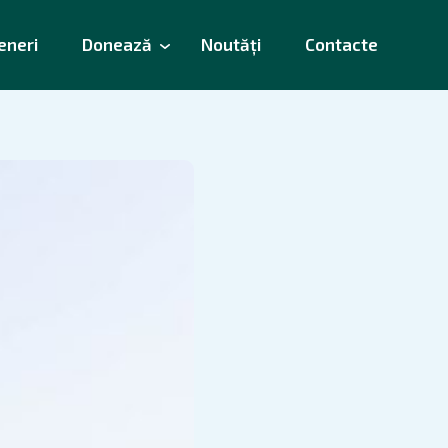
eneri
Donează
Noutăți
Contacte