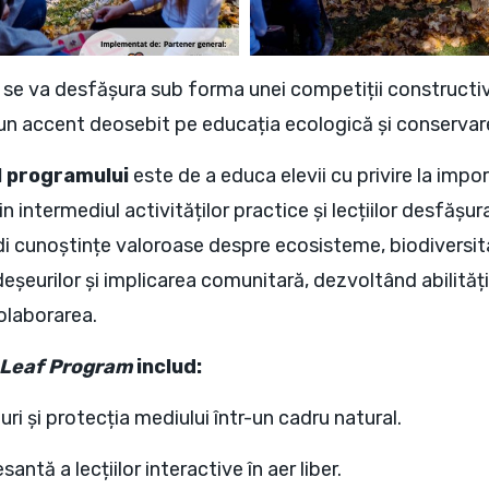
se va desfășura sub forma unei competiții constructive
n accent deosebit pe educația ecologică și conservare
al programului
este de a educa elevii cu privire la impor
n intermediul activităților practice și lecțiilor desfășur
di cunoștințe valoroase despre ecosisteme, biodiversit
deșeurilor și implicarea comunitară, dezvoltând abilităț
olaborarea.
Leaf Program
includ:
ri și protecția mediului într-un cadru natural.
ntă a lecțiilor interactive în aer liber.