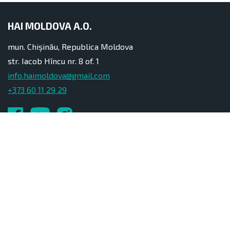
HAI MOLDOVA A.O.
mun. Chișinău, Republica Moldova
str. Iacob Hîncu nr. 8 of. 1
info.haimoldova@gmail.com
+373 60 11 29 29
Servicii
Contacte
Parteneri
Despre noi
Persoane fizice
Cadrul Legal