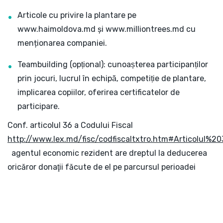
Articole cu privire la plantare pe
www.haimoldova.md și www.milliontrees.md cu
menționarea companiei.
Teambuilding (opțional): cunoașterea participanților
prin jocuri, lucrul în echipă, competiție de plantare,
implicarea copiilor, oferirea certificatelor de
participare.
Conf. articolul 36 a Codului Fiscal
http://www.lex.md/fisc/codfiscaltxtro.htm#Articolul%20
agentul economic rezident are dreptul la deducerea
oricăror donaţii făcute de el pe parcursul perioadei
fiscale în scopuri filantropice sau de sponsorizare, dar
nu mai mult de 5% din venitul impozabil.