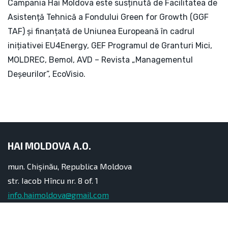
Campania Hai Moldova este susținută de Facilitatea de
Asistență Tehnică a Fondului Green for Growth (GGF
TAF) și finanțată de Uniunea Europeană în cadrul
inițiativei EU4Energy, GEF Programul de Granturi Mici,
MOLDREC, Bemol, AVD – Revista „Managementul
Deșeurilor”, EcoVisio.
HAI MOLDOVA A.O.
mun. Chișinău, Republica Moldova
str. Iacob Hîncu nr. 8 of. 1
info.haimoldova@gmail.com
+373 60 11 29 29