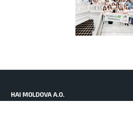
HAI MOLDOVA A.O.
mun. Chișinău, Republica Moldova
str. Iacob Hîncu nr. 8 of. 1
info.haimoldova@gmail.com
+373 60 11 29 29