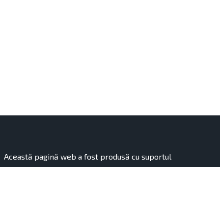
Această pagină web a fost produsă cu suportul
financiar al Uniunii Europene. Conținutul acesteia
reprezintă responsabilitatea exclusivă a organizației
„Hai Moldova”, finanțată de Uniunea Europeană.
Conținutul publicației aparține autorilor și nu reflectă în