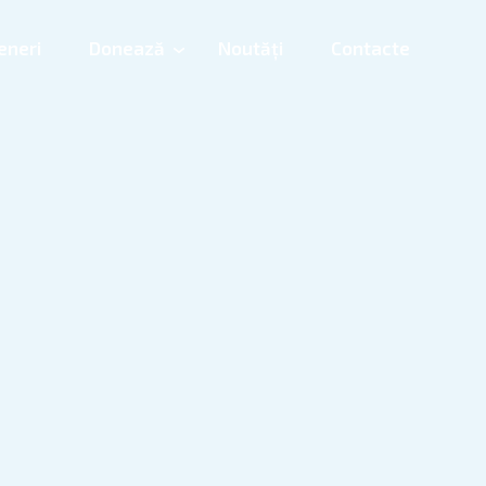
eneri
Donează
Noutăți
Contacte