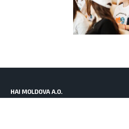
HAI MOLDOVA A.O.
mun. Chișinău, Republica Moldova
str. Iacob Hîncu nr. 8 of. 1
info.haimoldova@gmail.com
+373 60 11 29 29