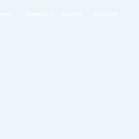
eneri
Donează
Noutăți
Contacte