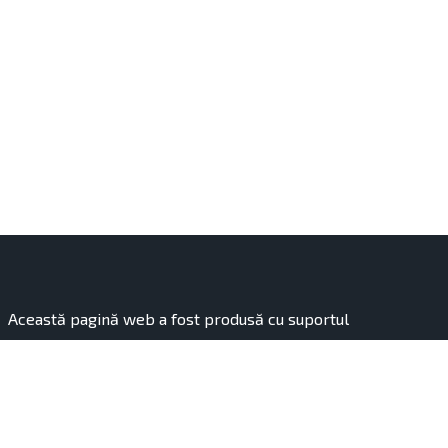
Această pagină web a fost produsă cu suportul
financiar al Uniunii Europene. Conținutul acesteia
reprezintă responsabilitatea exclusivă a organizației
„Hai Moldova”, finanțată de Uniunea Europeană.
Conținutul publicației aparține autorilor și nu reflectă în