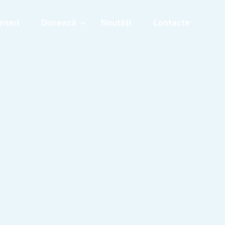
eneri
Donează
Noutăți
Contacte