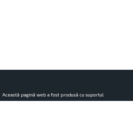
Această pagină web a fost produsă cu suportul
financiar al Uniunii Europene. Conținutul acesteia
reprezintă responsabilitatea exclusivă a organizației
„Hai Moldova”, finanțată de Uniunea Europeană.
Conținutul publicației aparține autorilor și nu reflectă în