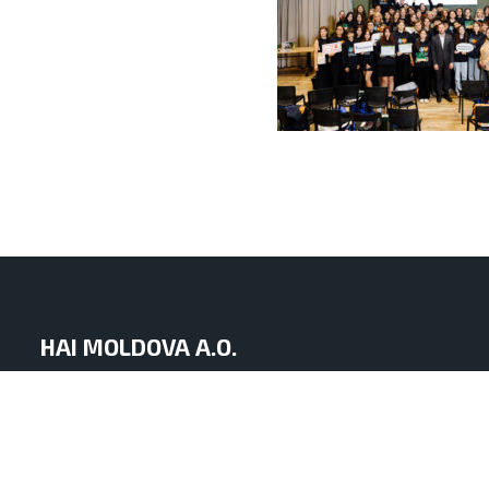
HAI MOLDOVA A.O.
mun. Chișinău, Republica Moldova
str. Iacob Hîncu nr. 8 of. 1
info.haimoldova@gmail.com
+373 60 11 29 29