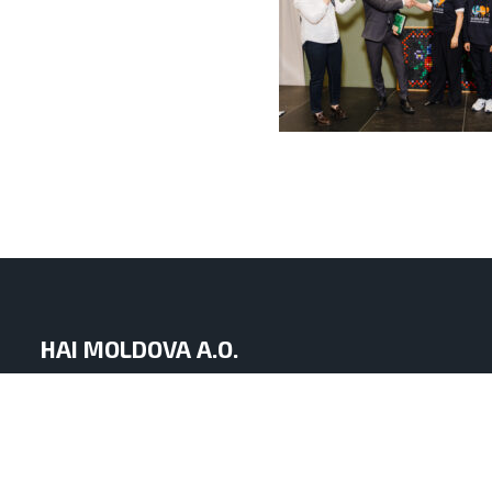
HAI MOLDOVA A.O.
mun. Chișinău, Republica Moldova
str. Iacob Hîncu nr. 8 of. 1
info.haimoldova@gmail.com
+373 60 11 29 29