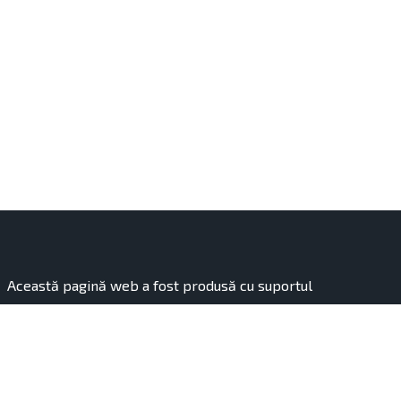
Această pagină web a fost produsă cu suportul
financiar al Uniunii Europene. Conținutul acesteia
reprezintă responsabilitatea exclusivă a organizației
„Hai Moldova”, finanțată de Uniunea Europeană.
Conținutul publicației aparține autorilor și nu reflectă în