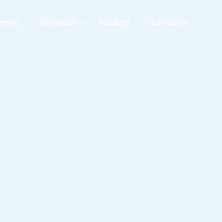
eneri
Donează
Noutăți
Contacte