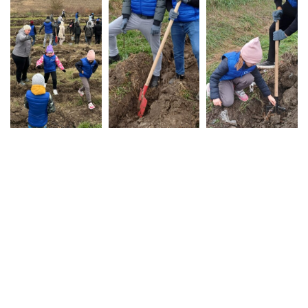
HAI MOLDOVA A.O.
mun. Chișinău, Republica Moldova
str. Iacob Hîncu nr. 8 of. 1
info.haimoldova@gmail.com
+373 60 11 29 29