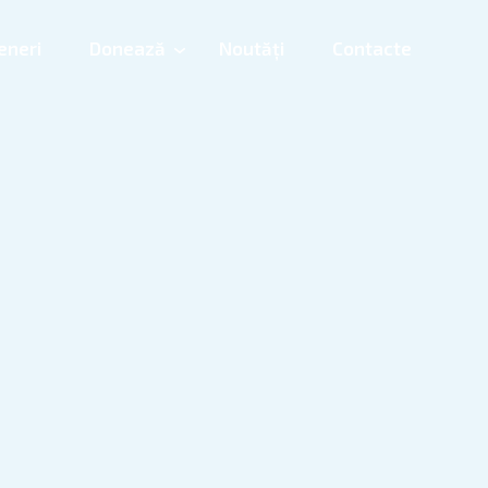
eneri
Donează
Noutăți
Contacte