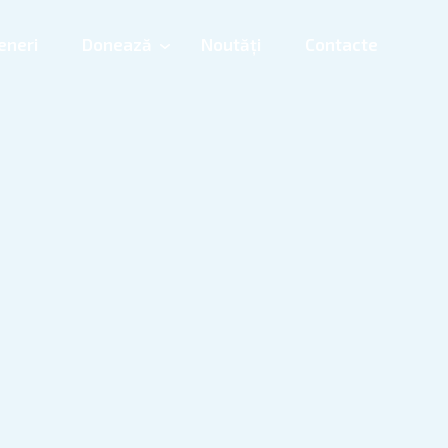
eneri
Donează
Noutăți
Contacte