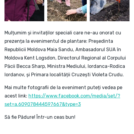
Mulțumim și invitaților speciali care ne-au onorat cu
prezența la evenimentul de plantare: Președinta
Republicii Moldova
Maia Sandu
, Ambasadorul SUA în
Moldova Kent Logsdon, Directorul Regional al Corpului
Păcii Becca Sharp, Ministra Mediului, Iordanca-Rodica
Iordanov, și Primara localității Cruzești
Violeta Crudu
.
Mai multe fotografii de la eveniment puteți vedea pe
acest link:
https://www.facebook.com/media/set/?
set=a.609078444597667&type=3
Să fie Pădure! Într-un ceas bun!