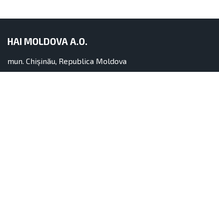
HAI MOLDOVA A.O.
mun. Chișinău, Republica Moldova
str. Iacob Hîncu nr. 8 of. 1
info.haimoldova@gmail.com
+373 60 11 29 29
Servicii
Contacte
Parteneri
Despre noi
Persoane fizice