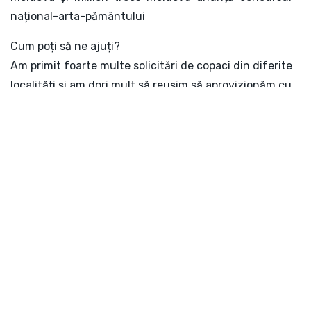
național-arta-pământului
Cum poți să ne ajuți?
Am primit foarte multe solicitări de copaci din diferite
localități și am dori mult să reușim să aprovizionăm cu
material săditor toți doritorii. Vom fi bucuroși de orice
susținere financiară pentru procurarea puieților. Puteți
face o donație directă în contul Asociației Obștești Hai
Moldova, mai multe detalii aici:
https://www.haimoldova.md/million-trees-moldova.
Dacă doriți să faceți o donație ca și persoană juridică,
scrieți-ne un e-mail la
info.haimoldova@gmail.com
, sau
contactați-ne la nr de telefon: 060268739.
Datorită și cu ajutorul vostru, visul nostru comun de a
planta un milion de copaci este tot mai aproape!