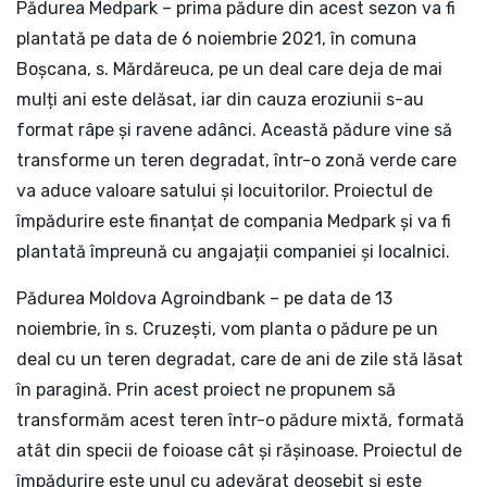
Pădurea Medpark – prima pădure din acest sezon va fi
plantată pe data de 6 noiembrie 2021, în comuna
Boșcana, s. Mărdăreuca, pe un deal care deja de mai
mulți ani este delăsat, iar din cauza eroziunii s-au
format râpe și ravene adânci. Această pădure vine să
transforme un teren degradat, într-o zonă verde care
va aduce valoare satului și locuitorilor. Proiectul de
împădurire este finanțat de compania Medpark și va fi
plantată împreună cu angajații companiei și localnici.
Pădurea Moldova Agroindbank – pe data de 13
noiembrie, în s. Cruzești, vom planta o pădure pe un
deal cu un teren degradat, care de ani de zile stă lăsat
în paragină. Prin acest proiect ne propunem să
transformăm acest teren într-o pădure mixtă, formată
atât din specii de foioase cât și rășinoase. Proiectul de
împădurire este unul cu adevărat deosebit și este