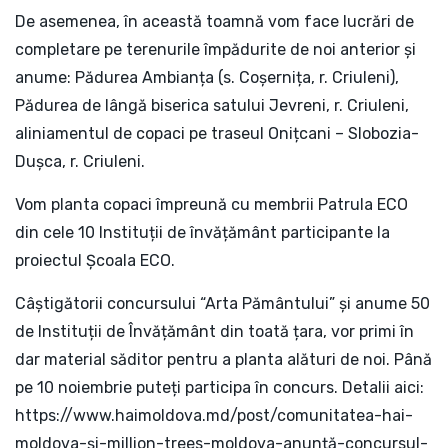
De asemenea, în această toamnă vom face lucrări de
completare pe terenurile împădurite de noi anterior și
anume: Pădurea Ambianța (s. Coșernița, r. Criuleni),
Pădurea de lângă biserica satului Jevreni, r. Criuleni,
aliniamentul de copaci pe traseul Onițcani – Slobozia-
Dușca, r. Criuleni.
Vom planta copaci împreună cu membrii Patrula ECO
din cele 10 Instituții de învățământ participante la
proiectul Școala ECO.
Câștigătorii concursului “Arta Pământului” și anume 50
de Instituții de Învățământ din toată țara, vor primi în
dar material săditor pentru a planta alături de noi. Până
pe 10 noiembrie puteți participa în concurs. Detalii aici:
https://www.haimoldova.md/post/comunitatea-hai-
moldova-și-million-trees-moldova-anunță-concursul-