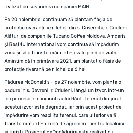
realizat cu susținerea companiei MAIB.
Pe 20 noiembrie, continuăm să plantăm fâșia de
protecție riverană pe r. Ichel, din s. Coșernița, r. Criuleni.
Alături de companiile Tucano Coffee Moldova, Amdaris
și Best4u International vom continua să împădurim
zona și să o transformăm într-o vale plină de viață.
Amintim că în primăvara 2021, am plantat o fâșie de
protecție riverană pe r. Ichel de 6 ha!
Pădurea McDonald’s – pe 27 noiembrie, vom planta o
pădure în s. Jevreni, r. Criuleni, lângă un izvor, într-un
loc pitoresc în canionul râului Răut. Terenul din jurul
acestui izvor este degradat, iar prin acest proiect de
împădurire vom reabilita terenul, care ulterior va fi
transformat într-o zonă de agrement pentru localnici
și turiști. Proiectul de împădurire este realizat cu