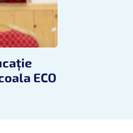
ucație
Școala ECO