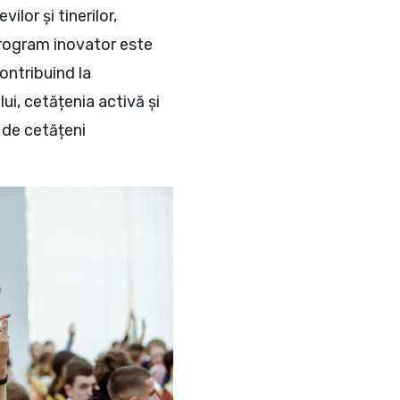
lor și tinerilor,
program inovator este
ontribuind la
i, cetățenia activă și
i de cetățeni