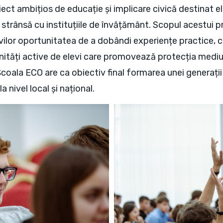
ct ambițios de educație și implicare civică destinat elevi
 strânsă cu instituțiile de învățământ. Scopul acestui 
elevilor oportunitatea de a dobândi experiențe practice, c
tăți active de elevi care promovează protecția mediulu
l Școala ECO are ca obiectiv final formarea unei generați
la nivel local și național.