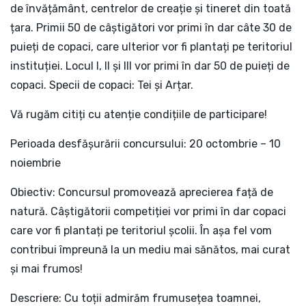
de învățământ, centrelor de creație și tineret din toată
țara. Primii 50 de câștigători vor primi în dar câte 30 de
puieți de copaci, care ulterior vor fi plantați pe teritoriul
instituției. Locul I, II și III vor primi în dar 50 de puieți de
copaci. Specii de copaci: Tei și Arțar.
Vă rugăm citiți cu atenție condițiile de participare!
Perioada desfășurării concursului: 20 octombrie – 10
noiembrie
Obiectiv: Concursul promovează aprecierea față de
natură. Câștigătorii competiției vor primi în dar copaci
care vor fi plantați pe teritoriul școlii. În așa fel vom
contribui împreună la un mediu mai sănătos, mai curat
și mai frumos!
Descriere: Cu toții admirăm frumusețea toamnei,