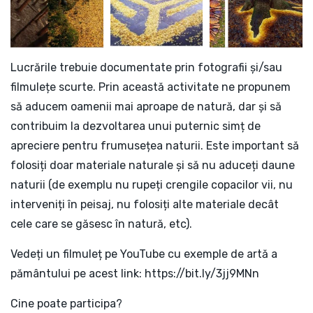
Lucrările trebuie documentate prin fotografii și/sau
filmulețe scurte. Prin această activitate ne propunem
să aducem oamenii mai aproape de natură, dar și să
contribuim la dezvoltarea unui puternic simț de
apreciere pentru frumusețea naturii. Este important să
folosiți doar materiale naturale și să nu aduceți daune
naturii (de exemplu nu rupeți crengile copacilor vii, nu
interveniți în peisaj, nu folosiți alte materiale decât
cele care se găsesc în natură, etc).
Vedeți un filmuleț pe YouTube cu exemple de artă a
pământului pe acest link: https://bit.ly/3jj9MNn
Cine poate participa?