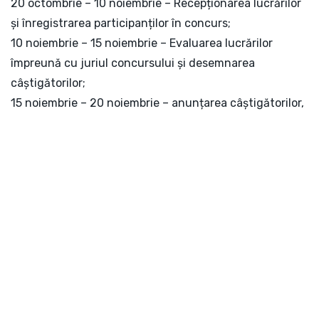
20 octombrie – 10 noiembrie – Recepționarea lucrărilor
și înregistrarea participanților în concurs;
10 noiembrie – 15 noiembrie – Evaluarea lucrărilor
împreună cu juriul concursului și desemnarea
câștigătorilor;
15 noiembrie – 20 noiembrie – anunțarea câștigătorilor,
publicarea fotografiilor pe rețelele de socializare și
distribuirea puieților de copaci câștigătorilor.
Concursul este organizat de către Asociația Obștească
Hai Moldova și Million Trees Moldova, ca parte a
campaniei de împădurire din Toamna 2021.
Pentru detalii sau întrebări, scrieți-ne pe
info.haimoldova@gmail.com
.
Vă dorim mult succes și așteptăm lucrările voastre!