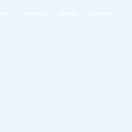
eneri
Donează
Noutăți
Contacte