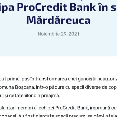
ipa ProCredit Bank în s
Mărdăreuca
Noiembrie 29, 2021
ut primul pas în transformarea unei gunoiștii neautori
omuna Boșcana, într-o pădure cu specii diverse de cop
i și cetățenilor din preajmă.
luntari membri ai echipei ProCredit Bank, împreună cu
păcei. Au fost plantate specii precum: salcâmi, stejari, 