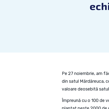
ech
Pe 27 noiembrie, am făc
din satul Mărdăreuca, c
valoare deosebită satulu
Împreună cu o 100 de vo
plantat peste 2000 de co