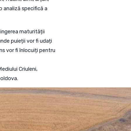
o analiză specifică a
atingerea maturității
de puieții vor fi udați
s vor fi înlocuiți pentru
diului Criuleni,
Moldova.