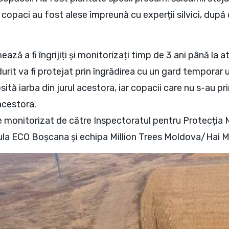
e copaci au fost alese împreună cu experții silvici, după 
mează a fi îngrijiți și monitorizați timp de 3 ani până la 
rit va fi protejat prin îngrădirea cu un gard temporar un
sită iarba din jurul acestora, iar copacii care nu s-au prin
 acestora.
e monitorizat de către Inspectoratul pentru Protecția Me
ula ECO Boșcana și echipa Million Trees Moldova/Hai 