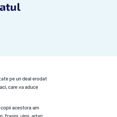
atul
zate pe un deal erodat
aci, care va aduce
 copii acestora am
frasini, ulmi, arțari,