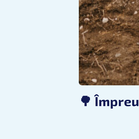
🌳 Împreu