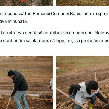
recunoscători Primăriei Comunei Băcioi pentru sprijin
ativă minunată.
u fac altceva decât să contribuie la crearea unei Moldo
ă continuăm să plantăm, să îngrijim și să protejăm med