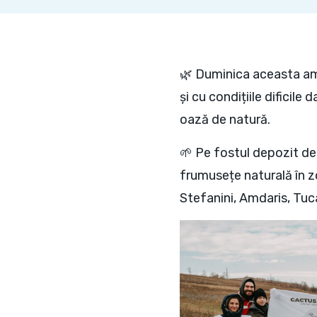
🌿 Duminica aceasta am 
și cu condițiile dificil
oază de natură.
🌱 Pe fostul depozit de
frumusețe naturală în zo
Stefanini, Amdaris, Tu