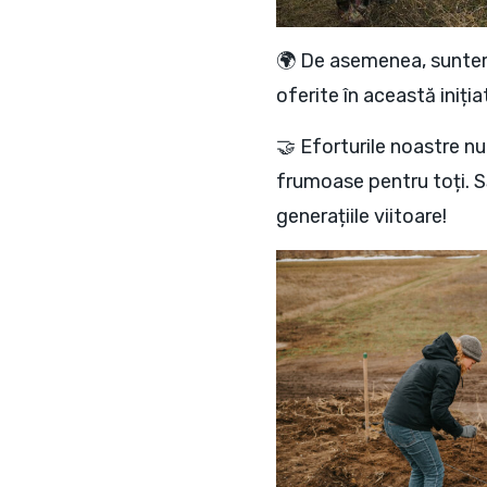
🌍 De asemenea, suntem 
oferite în această iniți
🤝 Eforturile noastre n
frumoase pentru toți. S
generațiile viitoare!