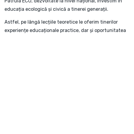
Patrula ECO, dezvoltate la nivel național, investim în
educația ecologică și civică a tinerei generații.
Astfel, pe lângă lecțiile teoretice le oferim tinerilor
experiențe educaționale practice, dar și oportunitatea
de a proteja natura la ei în localitate.