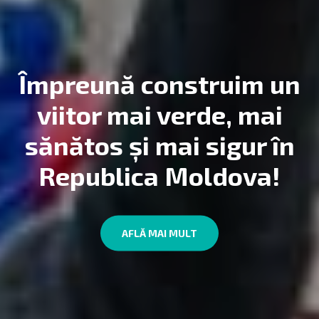
Împreună construim un
viitor
mai verde, mai
sănătos și mai
sigur în
Republica Moldova!
AFLĂ MAI MULT